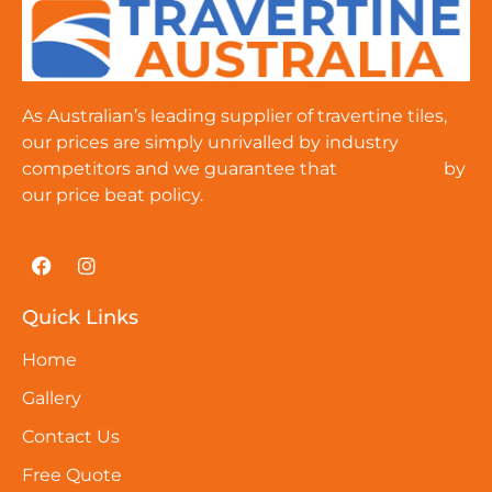
As Australian’s leading supplier of travertine tiles,
our prices are simply unrivalled by industry
competitors and we guarantee that
cat-amulet
by
our price beat policy.
Quick Links
Home
Gallery
Contact Us
Free Quote